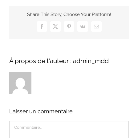
Share This Story, Choose Your Platform!
Facebook
X
Pinterest
Vk
Email
À propos de l'auteur :
admin_mdd
Laisser un commentaire
Commentaire