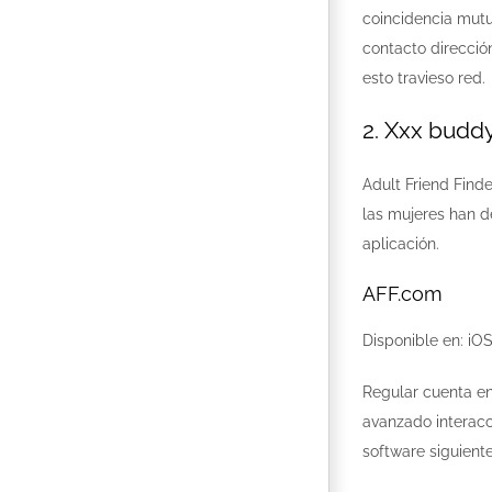
coincidencia mutu
contacto dirección
esto travieso red.
2. Xxx budd
Adult Friend Find
las mujeres han d
aplicación.
AFF.com
Disponible en: iOS
Regular cuenta en
avanzado interacci
software siguient