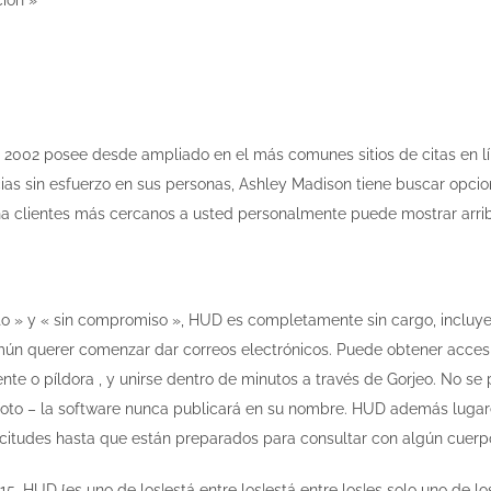
 2002 posee desde ampliado en el más comunes sitios de citas en lí
ias sin esfuerzo en sus personas, Ashley Madison tiene buscar opcio
cha clientes más cercanos a usted personalmente puede mostrar arrib
to » y « sin compromiso », HUD es completamente sin cargo, incluy
n querer comenzar dar correos electrónicos. Puede obtener accesi
igente o píldora , y unirse dentro de minutos a través de Gorjeo. N
oto – la software nunca publicará en su nombre. HUD además lugares
olicitudes hasta que están preparados para consultar con algún cuerp
15, HUD {es uno de los|está entre los|está entre los|es solo uno de 