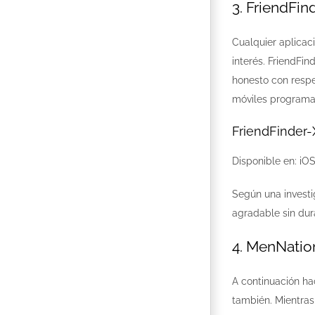
3. FriendFin
Cualquier aplicac
interés. FriendFin
honesto con respe
móviles programa,
FriendFinder-
Disponible en: iOS
Según una investig
agradable sin dur
4. MenNatio
A continuación ha
también. Mientras