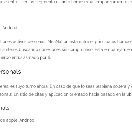
unirse entre sí en un segmento distinto homosexual emparejamiento
, Andriod
lones activos personas, MenNation está entre el principales homos
n solteros buscando conexiones sin compromiso. Esta emparejamien
uerpo entusiasmado por ti.
ersonals
eres, es tuyo turno ahora. En caso de que lo seas lesbiana soltera
sonals, un sitio de citas y aplicación orientado hacia basado en la
nals
 de apple, Andriod