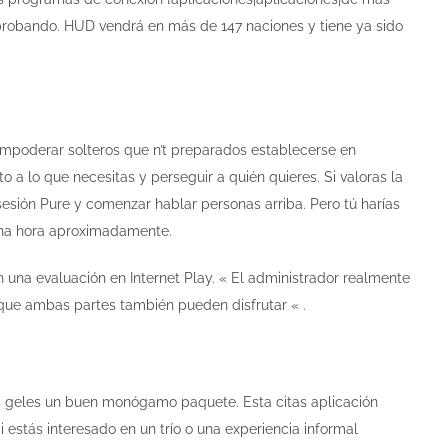
omprobando. HUD vendrá en más de 147 naciones y tiene ya sido
empoderar solteros que n’t preparados establecerse en
o a lo que necesitas y perseguir a quién quieres. Si valoras la
r sesión Pure y comenzar hablar personas arriba. Pero tú harías
una hora aproximadamente.
en una evaluación en Internet Play. « El administrador realmente
 que ambas partes también pueden disfrutar « .
s geles un buen monógamo paquete. Esta citas aplicación
i estás interesado en un trío o una experiencia informal