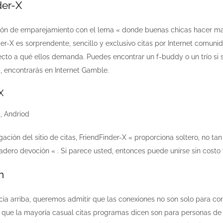
der-X
ión de emparejamiento con el lema « donde buenas chicas hacer ma
der-X es sorprendente, sencillo y exclusivo citas por Internet comun
cto a qué ellos demanda. Puedes encontrar un f-buddy o un trío si 
 encontrarás en Internet Gamble.
X
, Andriod
ación del sitio de citas, FriendFinder-X « proporciona soltero, no ta
adero devoción « . Si parece usted, entonces puede unirse sin costo 
n
cia arriba, queremos admitir que las conexiones no son solo para co
 que la mayoría casual citas programas dicen son para personas de 