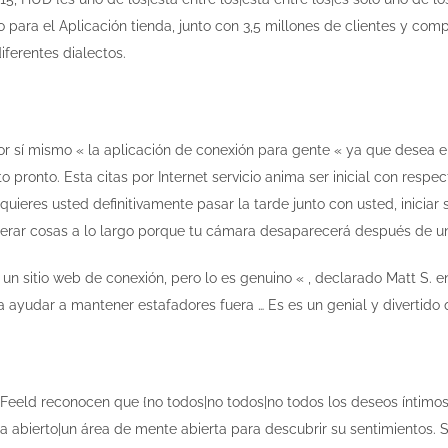
o para el Aplicación tienda, junto con 3,5 millones de clientes y c
iferentes dialectos.
r sí mismo « la aplicación de conexión para gente « ya que desea 
pronto. Esta citas por Internet servicio anima ser inicial con respect
requieres usted definitivamente pasar la tarde junto con usted, inicia
erar cosas a lo largo porque tu cámara desaparecerá después de 
 un sitio web de conexión, pero lo es genuino « , declarado Matt S. 
a ayudar a mantener estafadores fuera … Es es un genial y divertido
Feeld reconocen que {no todos|no todos|no todos los deseos íntimo
ia abierto|un área de mente abierta para descubrir su sentimientos. S