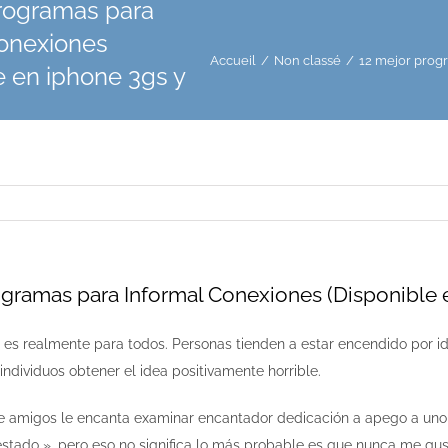
programas para
Conexiones
Accueil
Non classé
12 mejor progr
e en iphone 3gs y
ogramas para Informal Conexiones (Disponible 
s realmente para todos. Personas tienden a estar encendido por idea
individuos obtener el idea positivamente horrible.
amigos le encanta examinar encantador dedicación a apego a uno sa
estado », pero eso no significa lo más probable es que nunca me g