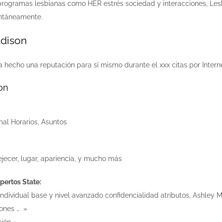
programas lesbianas como HER estrés sociedad y interacciones, Lesb
antáneamente.
adison
 hecho una reputación para sí mismo durante el xxx citas por Intern
on
mal Horarios, Asuntos
jecer, lugar, apariencia, y mucho más
pertos State:
ndividual base y nivel avanzado confidencialidad atributos, Ashley Ma
iones … »
ión »