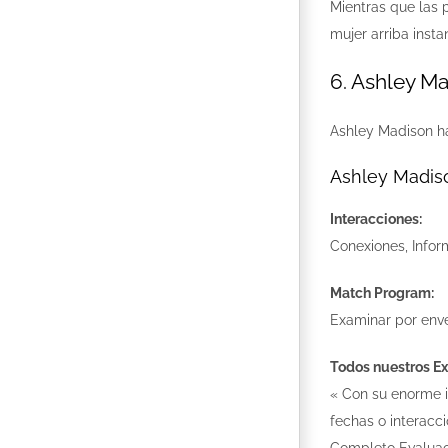
Mientras que las 
mujer arriba inst
6. Ashley M
Ashley Madison ha
Ashley Madis
Interacciones:
Conexiones, Infor
Match Program:
Examinar por enve
Todos nuestros Ex
« Con su enorme i
fechas o interacc
Completo Evaluac