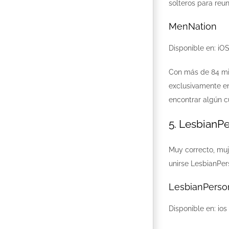
solteros para re
MenNation
Disponible en: iOS
Con más de 84 mil
exclusivamente e
encontrar algún c
5. LesbianP
Muy correcto, muj
unirse LesbianPer
LesbianPerso
Disponible en: ios