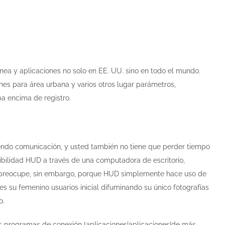
nea y aplicaciones no solo en EE. UU. sino en todo el mundo.
nes para área urbana y varios otros lugar parámetros,
a encima de registro.
endo comunicación, y usted también no tiene que perder tiempo
bilidad HUD a través de una computadora de escritorio,
o se preocupe, sin embargo, porque HUD simplemente hace uso de
 su femenino usuarios inicial difuminando su único fotografías
o.
los programas de conexión {aplicaciones|aplicaciones|de más