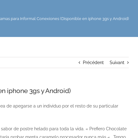
amas para Informal Conexiones (Disponible en iphone 3gs y Android)
Précédent
Suivant
en iphone 3gs y Android)
 de apegarse a un individuo por el resto de su particular
bor de postre helado para toda la vida. « Prefiero Chocolate
ustaría probar menta caramelo procesador nunca más « . Tengo