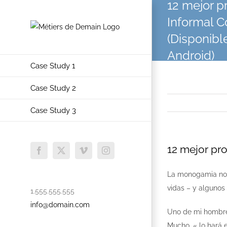
12 mejor 
Skip
Informal 
to
content
(Disponibl
Android)
Case Study 1
Case Study 2
Case Study 3
12 mejor pr
Facebook
X
Vimeo
Instagram
La monogamia no e
vidas – y algunos 
1.555.555.555
info@domain.com
Uno de mi hombre 
Mucho, « lo hará 