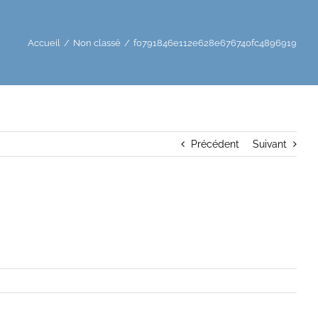
Accueil
Non classé
f0791846e112e628e676740fc4896919
Précédent
Suivant