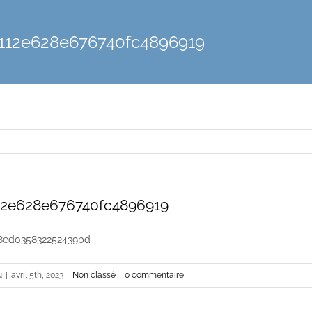
112e628e676740fc4896919
12e628e676740fc4896919
8ed035832252439bd
u
|
avril 5th, 2023
|
Non classé
|
0 commentaire