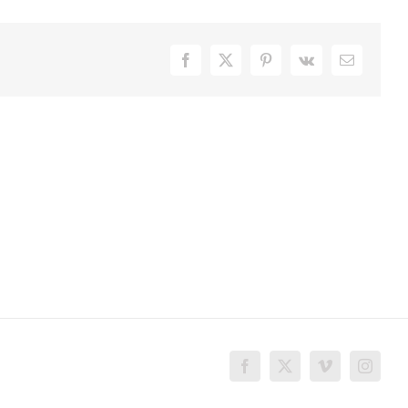
Facebook
X
Pinterest
Vk
Email
Facebook
X
Vimeo
Instagr