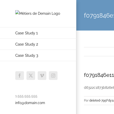
Skip
to
f0791846e
content
Case Study 1
Case Study 2
Case Study 3
f0791846e1
Facebook
X
Vimeo
Instagram
d6322c1873b826e
1.555.555.555
Par
deleted-795Fdy1
info@domain.com